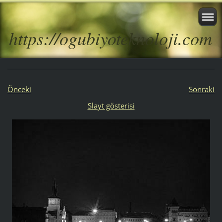
https://ogubiyoteknoloji.com
Önceki
Sonraki
Slayt gösterisi